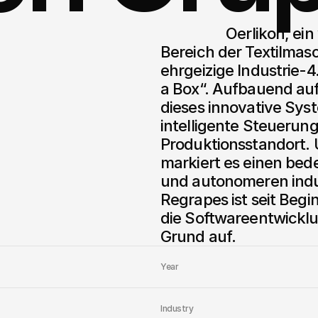
                  Oerlikon, ein weltweit führendes Unternehmen im 
Bereich der Textilmasc
ehrgeizige Industrie-4.
a Box“. Aufbauend au
dieses innovative Sys
intelligente Steuerun
Produktionsstandort. U
markiert es einen bede
und autonomeren indus
Regrapes ist seit Begi
die Softwareentwicklun
Grund auf.
Year
Industry