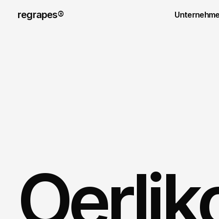
regrapes® 
Unternehm
Oerli