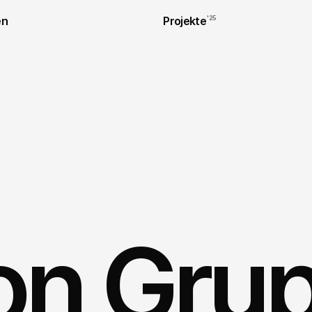
en
Projekte
'25
kon Gru